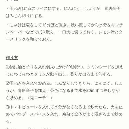
・玉ねぎは1/2スライスにする。にんにく、しょうが、青唐辛子
はみじん切りにする。
・しゃけは塩をして10分ほど置き、洗い流してから水分をキッチ
ンペーパーなどで拭き取り、一口大に切っておく。レモン汁とタ
ーメリックを和えておく。
作り方
①鍋に油とチリを入れ弱火にかけ20秒待つ。クミンシードを加え
じゅわじゅわとクミンが動き出し、香りが出るまで熱する。
②玉ねぎを入れて炒める。しんなりしてきたら、にんにく、しょ
うが、青唐辛子を加え、茶色になるまで水を20mlずつ差しなが
ら炒める。（鬼コーチ！）
③トマトピューレを入れて水分がなくなるまで炒めたら、火を止
めてパウダースパイスを入れ、余熱で全体がよく混ざるまで炒め
る。