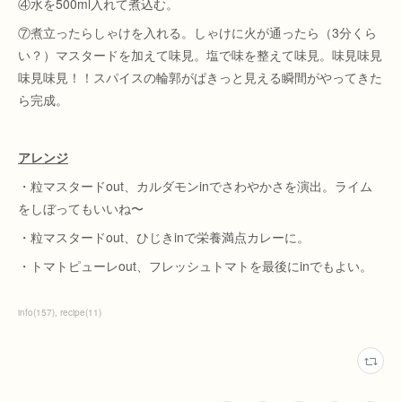
④水を500ml入れて煮込む。
⑦煮立ったらしゃけを入れる。しゃけに火が通ったら（3分くら
い？）マスタードを加えて味見。塩で味を整えて味見。味見味見
味見味見！！スパイスの輪郭がぱきっと見える瞬間がやってきた
ら完成。
アレンジ
・粒マスタードout、カルダモンinでさわやかさを演出。ライム
をしぼってもいいね〜
・粒マスタードout、ひじきinで栄養満点カレーに。
・トマトピューレout、フレッシュトマトを最後にinでもよい。
info
(
157
)
recipe
(
11
)