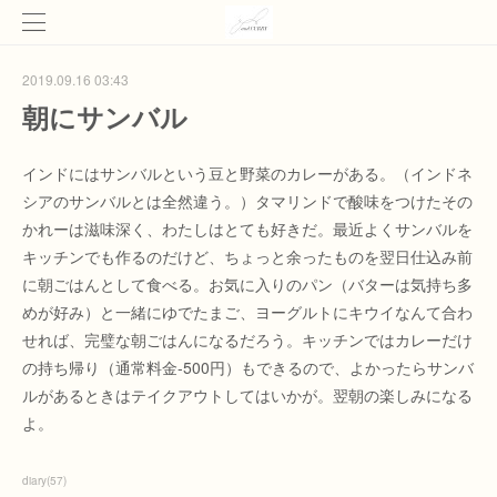
2019.09.16 03:43
朝にサンバル
インドにはサンバルという豆と野菜のカレーがある。（インドネ
シアのサンバルとは全然違う。）タマリンドで酸味をつけたその
かれーは滋味深く、わたしはとても好きだ。最近よくサンバルを
キッチンでも作るのだけど、ちょっと余ったものを翌日仕込み前
に朝ごはんとして食べる。お気に入りのパン（バターは気持ち多
めが好み）と一緒にゆでたまご、ヨーグルトにキウイなんて合わ
せれば、完璧な朝ごはんになるだろう。キッチンではカレーだけ
の持ち帰り（通常料金-500円）もできるので、よかったらサンバ
ルがあるときはテイクアウトしてはいかが。翌朝の楽しみになる
よ。
diary
(
57
)