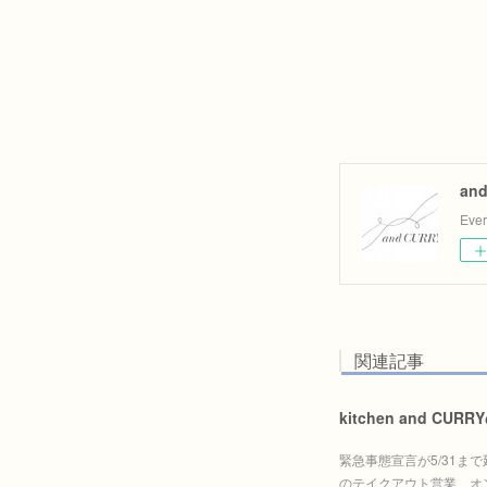
an
Eve
関連記事
kitchen and CU
緊急事態宣言が5/31
のテイクアウト営業、オ