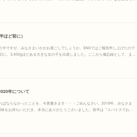
月半ほど前に）
う中ですが、みなさまいかがお過ごしでしょうか。SNSではご報告申し上げたので
日に、3,400gほどある大きな女の子を出産しました。ここから備忘録として、ま…
2020年について
ればならなかったことを、今更書きます・・・ごめんなさい。2019年、みなさま
にご興味をお持ちいただき、本当にありがとうございました。前半は『スパイスでお…