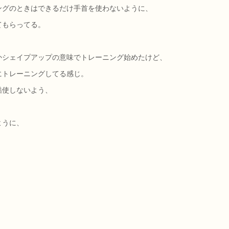
ングのときはできるだけ手首を使わないように、
てもらってる。
かシェイプアップの意味でトレーニング始めたけど、
にトレーニングしてる感じ。
酷使しないよう、
、
ように、
。