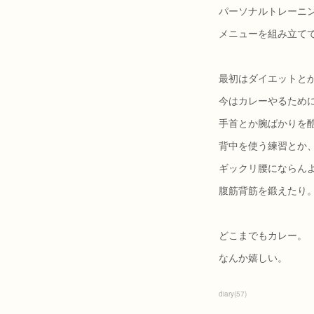
パーソナルトレーニ
メニューを組み立て
最初はダイエットと
今はカレーやるため
手首とか腕ばかりを
背中を使う練習とか
ギックリ腰にならん
腹筋背筋を鍛えたり
どこまでもカレー。
なんか嬉しい。
diary
(
57
)