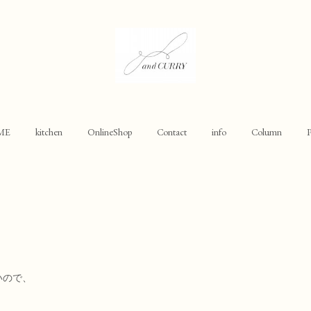
ME
kitchen
OnlineShop
Contact
info
Column
P
いので、