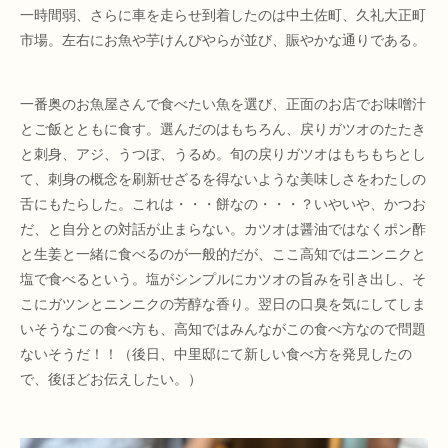
一時間弱、さらに車を走らせ到着したのは中土佐町、久礼大正町
市場。左右にお魚や芋けんぴやらが並び、賑やかな通りである。
一番奥のお魚屋さんで食べたい魚を選び、正面のお店でお味噌汁
とご飯とともに食す。選んだのはもちろん、戻りガツオのたたき
と刺身、アジ、うつぼ、うるめ。旬の戻りガツオはもちもちとし
て、刺身の概念を刷新せざるを得ないような美味しさをわたしの
舌にもたらした。これは・・・餅なの・・・？いやいや、かつお
だ、と自分との対話が止まらない。カツオは醤油ではなくポン酢
と生姜と一緒に食べるのが一般的だが、ここ高知ではニンニクと
塩で食べるという。塩がシンプルにカツオの旨みを引き出し、そ
こにガツンとニンニクの芳醇な香り。翌日の口臭を気にしてしま
いそうなこの食べ方も、高知ではみんながこの食べ方なので問題
ないそうだ！！（後日、中里邸にて新しい食べ方を発見したの
で、後ほどお伝えしたい。）