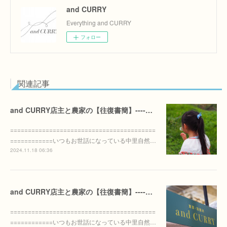
and CURRY
Everything and CURRY
フォロー
関連記事
and CURRY店主と農家の【往復書簡】----20241118
=========================================
============いつもお世話になっている中里自然…
2024.11.18 06:36
and CURRY店主と農家の【往復書簡】----20240911
=========================================
============いつもお世話になっている中里自然…