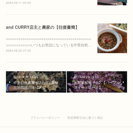
2024.09.11 04:30
and CURRY店主と農家の【往復書簡】
=========================================
============いつもお世話になっている中里自然…
2024.08.20 07:33
2019.12.30 14:45
2019.09.28 15:33
中里自然農園を訪ねて<高知
お野菜探報その2,【パープル
三泊四日の旅>DAY2
スイートロード】
プライバシーポリシー
特定商取引法に基づく表記