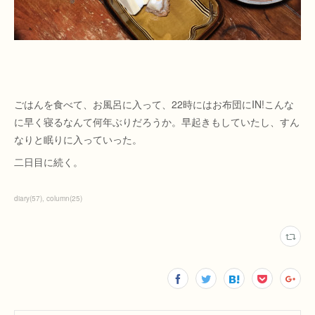
ごはんを食べて、お風呂に入って、22時にはお布団にIN!こんな
に早く寝るなんて何年ぶりだろうか。早起きもしていたし、すん
なりと眠りに入っていった。
二日目に続く。
diary
(
57
)
column
(
25
)