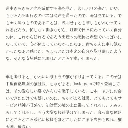
道中きらきらと光を反射する海を見た。久しぶりの海だ。いや、
もちろん羽田行きのバスは湾岸を通ったので、海は見ている。で
も全く違うものであることは、説明せずとも誰しもがわかってく
れるだろう。忙しなく働きながら、妊娠で日々変わっていく自分
の体、これから訪れるであろう出産への恐怖と希望でいっぱいに
なっていて、心が休まっていなかったなぁ、赤ちゃんに申し訳な
かったなぁと感じた。ちょっとだけ本来の自分を取り戻したよう
な、そんな安堵感に包まれたところで車が止まった。
車を降りると、かわいい茶トラの猫がすりよってくる。この子は
中里自然農園の猫社長、ちゃがまる。Instagramで時々登場して
は、その愛らしい姿でみんなを魅了している。ご本ニャンにお会
いできただけでも嬉しいのに、ちゃがまる社長、とてもとてもサ
ービス精神が旺盛で、初対面の膝の上に乗ってくれるし、ふみふ
みしてくれるし、もう大変な接待受けてしまった。真っ白な体躯
にところどころ茶色い模様をほどこしたにこまる専務も現れ、猫
天国。最高か。