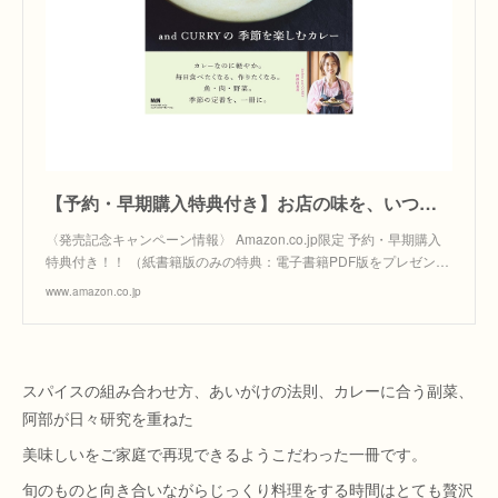
【予約・早期購入特典付き】お店の味を、いつもの食卓で。and CURRYの 季節を楽しむカレー
〈発売記念キャンペーン情報〉 Amazon.co.jp限定 予約・早期購入
特典付き！！ （紙書籍版のみの特典：電子書籍PDF版をプレゼン…
www.amazon.co.jp
スパイスの組み合わせ方、あいがけの法則、カレーに合う副菜、
阿部が日々研究を重ねた
美味しいをご家庭で再現できるようこだわった一冊です。
旬のものと向き合いながらじっくり料理をする時間はとても贅沢