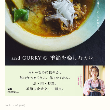
book
(
1
)
info
(
157
)