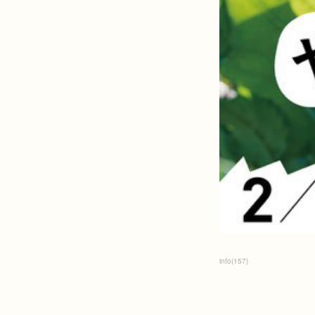
info
(
157
)