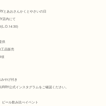
CURRYとあおさんかくとやさいの日
RY店内にて
(L.O.14:30)
提供
工品販売
00頃
みやげ付き
 CURRY公式インスタグラムをご確認ください。
(木) ビール飲み比べイベント