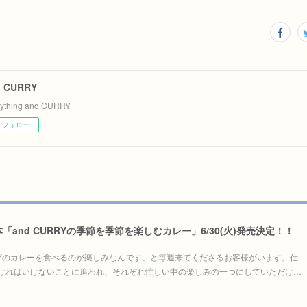
d CURRY
rything and CURRY
フォロー
and CURRYの季節を季節を楽しむカレー」6/30(火)発売決定！！
RRYのカレーを食べるのが楽しみなんです」と毎週来てくださるお客様がいます。仕
ければいけないことに追われ、それぞれ忙しい中の楽しみの一つにしていただけ…