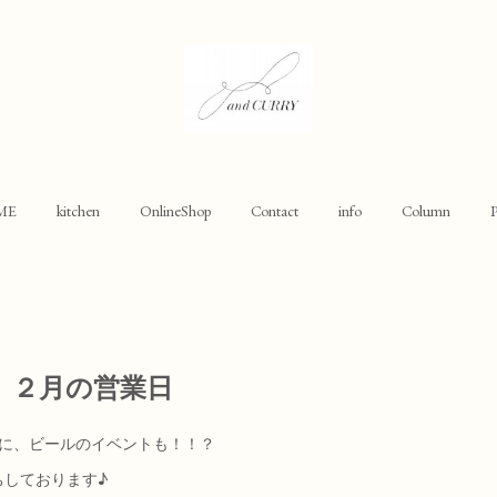
ME
kitchen
OnlineShop
Contact
info
Column
P
】２月の営業日
菜に、ビールのイベントも！！？
ちしております♪