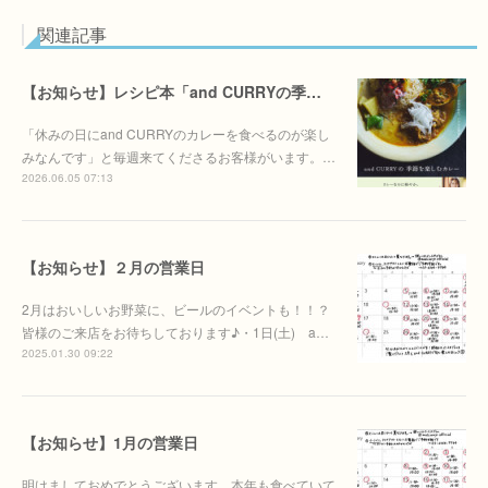
関連記事
【お知らせ】レシピ本「and CURRYの季節を季節を楽しむカレー」6/30(火)発売決定！！
「休みの日にand CURRYのカレーを食べるのが楽し
みなんです」と毎週来てくださるお客様がいます。…
2026.06.05 07:13
【お知らせ】２月の営業日
2月はおいしいお野菜に、ビールのイベントも！！？
皆様のご来店をお待ちしております♪・1日(土) a…
2025.01.30 09:22
【お知らせ】1月の営業日
明けましておめでとうございます。本年も食べていて