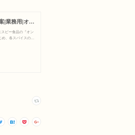
2022年度 事業所給食向け カレーフェアのご提案|業務用|オンライン展示場|S&Bエスビー食品株式会社
。エスビー食品の『オン
じめ、各スパイスの…