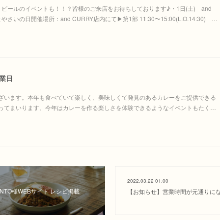
ビールのイベントも！！？皆様のご来店をお待ちしております♪・1日(土) and
いの日開催場所：and CURRY店内にて▶︎第1部 11:30〜15:00(L.O.14:30) …
業日
ざいます。本年も食べていて楽しく、美味しくて発見のあるカレーをご提供できる
ってまいります。今年はカレーを作る楽しさを体験できるようなイベントもたく…
2022.03.22 01:00
NTO様WEBサイト レシピ掲載
【お知らせ】営業時間が元通りに