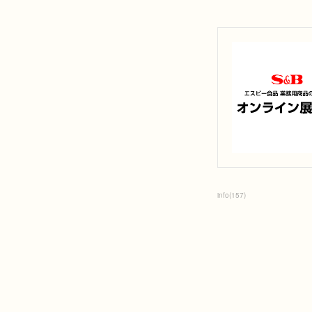
info
(
157
)