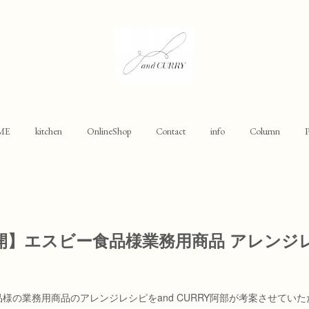
ME
kitchen
OnlineShop
Contact
info
Column
P
開】エスビー食品様業務用商品 アレンジ
様の業務用商品のアレンジレシピをand CURRY阿部が考案させてい