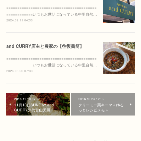
=========================================
============いつもお世話になっている中里自然…
2024.09.11 04:30
and CURRY店主と農家の【往復書簡】
=========================================
============いつもお世話になっている中里自然…
2024.08.20 07:33
2016.11.10 07:26
2016.10.24 12:32
11月13日SUNDAY and
クリーミー栗キーマ＜ゆる
CURRY@代官山天風
っとレシピメモ＞