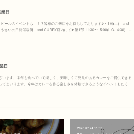
営業日
ビールのイベントも！！？皆様のご来店をお待ちしております♪・1日(土) and
いの日開催場所：and CURRY店内にて▶︎第1部 11:30〜15:00(L.O.14:30) …
業日
ざいます。本年も食べていて楽しく、美味しくて発見のあるカレーをご提供できる
ってまいります。今年はカレーを作る楽しさを体験できるようなイベントもたく…
2020.07.24 11:03