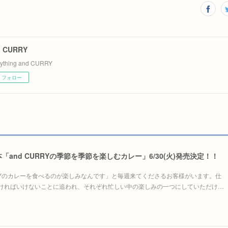
d CURRY
rything and CURRY
フォロー
and CURRYの季節を季節を楽しむカレー」6/30(火)発売決定！！
RRYのカレーを食べるのが楽しみなんです」と毎週来てくださるお客様がいます。仕
ければいけないことに追われ、それぞれ忙しい中の楽しみの一つにしていただけ…