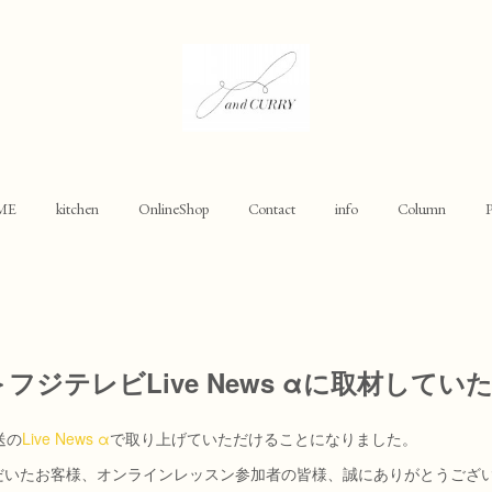
ME
kitchen
OnlineShop
Contact
info
Column
P
フジテレビLive News αに取材して
送の
Live News α
で取り上げていただけることになりました。
だいたお客様、オンラインレッスン参加者の皆様、誠にありがとうござ