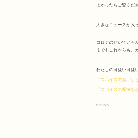
よかったらご覧くだ
大きなニュースが入
コロナのせいでいろ
までもこれからも、カ
わたしの可愛い可愛
『スパイスでおいしくな
『スパイスで魔法をか
info
(
157
)