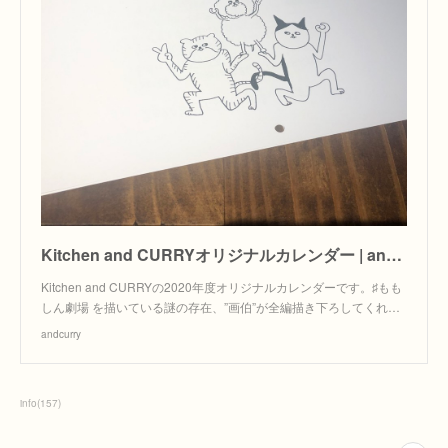
Kitchen and CURRYオリジナルカレンダー | andcurry powered by BASE
Kitchen and CURRYの2020年度オリジナルカレンダーです。♯もも
しん劇場 を描いている謎の存在、”画伯”が全編描き下ろしてくれ…
andcurry
info
(
157
)