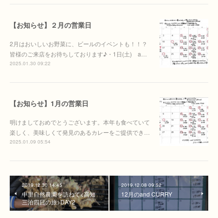
【お知らせ】２月の営業日
2月はおいしいお野菜に、ビールのイベントも！！？
皆様のご来店をお待ちしております♪・1日(土) a…
2025.01.30 09:22
【お知らせ】1月の営業日
明けましておめでとうございます。本年も食べていて
楽しく、美味しくて発見のあるカレーをご提供でき…
2025.01.09 05:54
2019.12.30 14:45
2019.12.08 09:52
中里自然農園を訪ねて<高知
12月のand CURRY
三泊四日の旅>DAY2