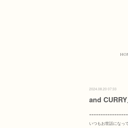
HO
2024.08.20 07:33
and CU
=================
いつもお世話になっ