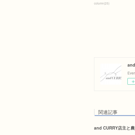
column
(
25
)
an
Eve
関連記事
and CURRY店主と農