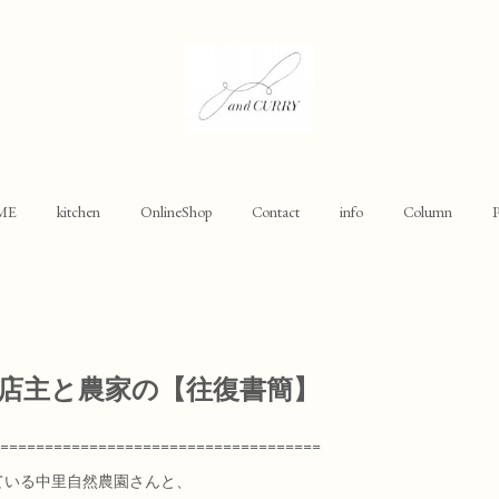
ME
kitchen
OnlineShop
Contact
info
Column
P
RRY店主と農家の【往復書簡】
====================================
ている中里自然農園さんと、