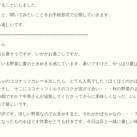
することにしました。
こと、聞いてみたいことをお手紙形式で公開していきます。
ち遠しいです。
====================================
さん
知も暑そうですが、いかがお過ごしですか。
ている野菜に夏のときめきを感じています。暑いですけど、やっぱり夏
ちゃのココナッツカレーを出したら、とても人気でした！ほくほくのか
ッチし、そこにココナッツミルクのコクが混ざり合い・・・秋の野菜の
時期ですか？中里さんが追熟してくださってさらに美味しくなった、い
れて嬉しいです。
好評です。珍しい野菜なのでお見せすると、それがかぼちゃなの・・・
になったものをほぐす作業がとても好きです。今日は豆と一緒に優しい