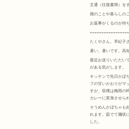
文通（往復書簡）を
畑のことや暮らしの
お返事がくるのが待
=================
たくやさん、早紀子
暑い。暑いです。高
最近お送りいただい
がある気がします。
キッチンで先日かぼ
フの甘いかおりがマ
すが、収穫は梅雨の
カレーに変身させら
そうめんかぼちゃも
れます。茹でて麺状
した。