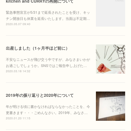
kitchen and CURRYの再開について
緊急事態宣言が5/31まで延長されたことを受け、キッ
チン開放日も休業を延長いたします。当面は不定期…
2020.05.07 09:40
出産しました（1ヶ月半ほど前に）
不安なニュースが飛び交う中ですが、みなさまいかが
お過ごしでしょうか。SNSではご報告申し上げた…
2020.03.18 14:32
2019年の振り返りと2020年について
年が明ける頃に書かなければならなかったことを、今
更書きます・・・ごめんなさい。2019年、みなさ…
2020.01.20 11:15