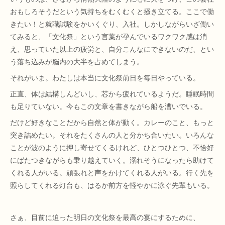
おもしろそうだという気持ちをむくむくと掻き立てる。ここで働
きたい！と就職試験をかいくぐり、入社。しかしながらいざ働い
てみると、「文化祭」という言葉が孕んでいるワクワク感は消
え、思っていた以上の疲労と、自分こんなにできないのだ、とい
う落ち込みが脳内の大半を占めてしまう。
それがいま。わたしは本当に文化祭前日を毎日やっている。
正直、体は結構しんどいし、芯から疲れているようだ。睡眠時間
も足りていない。今もこの文章を書きながら船を漕いでいる。
だけど好きなことだから自然と体が動く。カレーのこと、もっと
突き詰めたい。それをたくさんの人と分かち合いたい。いろんな
ことが波のように押し寄せてくるけれど、ひとつひとつ、不恰好
にばたつきながらも乗り越えていく。溺れそうになったら助けて
くれる人がいる。頑張れと声をかけてくれる人がいる。行く先を
照らしてくれる灯台も、はるか前方を軽やかに泳ぐ先輩もいる。
さぁ、目前に迫った明日の文化祭を最高の宴にするために、