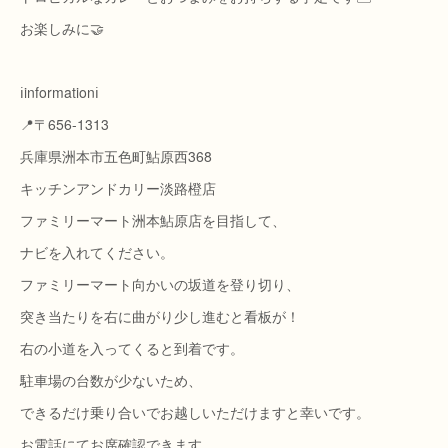
お楽しみに🤝
ℹ️informationℹ️
📍〒656-1313
兵庫県洲本市五色町鮎原西368
キッチンアンドカリー淡路橙店
ファミリーマート洲本鮎原店を目指して、
ナビを入れてください。
ファミリーマート向かいの坂道を登り切り、
突き当たりを右に曲がり少し進むと看板が！
右の小道を入ってくると到着です。
駐車場の台数が少ないため、
できるだけ乗り合いでお越しいただけますと幸いです。
お電話にてお席確認できます。