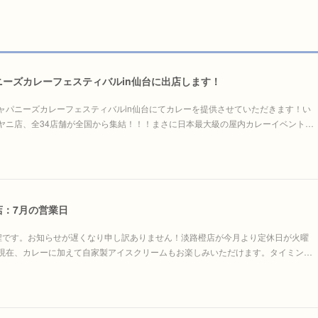
ーズカレーフェスティバルin仙台に出店します！
ャパニーズカレーフェスティバルin仙台にてカレーを提供させていただきます！い
ヤニ店、全34店舗が全国から集結！！！まさに日本最大級の屋内カレーイベント…
店：7月の営業日
程です。お知らせが遅くなり申し訳ありません！淡路橙店が今月より定休日が火曜
現在、カレーに加えて自家製アイスクリームもお楽しみいただけます。タイミン…