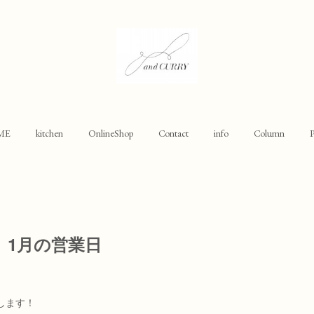
ME
kitchen
OnlineShop
Contact
info
Column
P
】1月の営業日
業します！