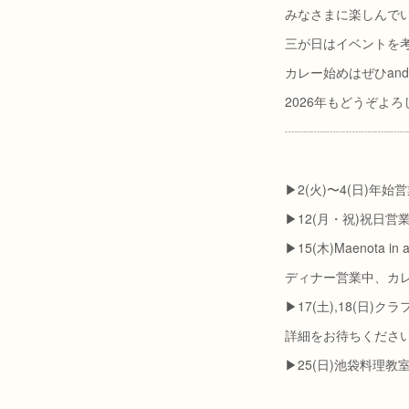
みなさまに楽しんで
三が日はイベントを
カレー始めはぜひand 
2026年もどうぞよ
┈┈┈┈┈┈┈┈┈
▶︎2(火)〜4(日)年始
▶︎12(月・祝)祝日営
▶︎15(木)Maenota in
ディナー営業中、カレ
▶︎17(土),18(日
詳細をお待ちくださ
▶︎25(日)池袋料理教