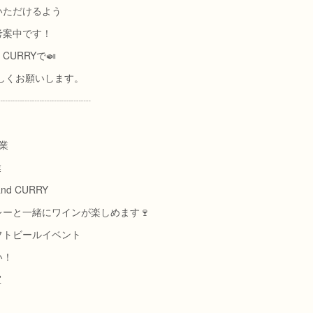
いただけるよう
考案中です！
CURRYで🍛
ろしくお願いします。
┈┈┈┈┈┈┈┈┈┈
営業
業
 and CURRY
ーと一緒にワインが楽しめます🍷
)クラフトビールイベント
い！
室