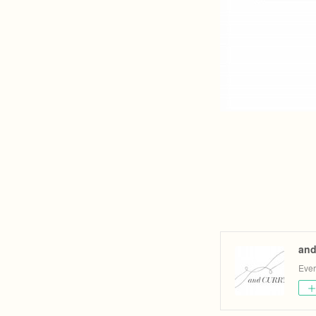
an
Eve