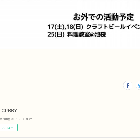
d CURRY
rything and CURRY
フォロー