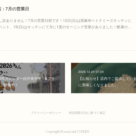
店：7月の営業日
し訳ありません！7月の営業日程です！12日(日)は西麻布ベトナミーズキッチンに
ベント、19(日)はキッチンにて月に1度のモーニング営業がありました！酷暑の…
2025.12.24 07:24
26年カレンダー好評発売中！&プラ
【お知らせ】店内でご提供してい
ン開催中！
に美味しくなりました。
プライバシーポリシー
特定商取引法に基づく表記
Copyright ©
2026
and CURRY
.