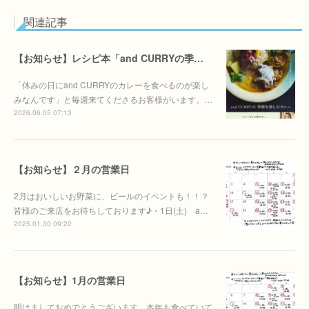
関連記事
【お知らせ】レシピ本「and CURRYの季節を季節を楽しむカレー」6/30(火)発売決定！！
「休みの日にand CURRYのカレーを食べるのが楽し
みなんです」と毎週来てくださるお客様がいます。…
2026.06.05 07:13
【お知らせ】２月の営業日
2月はおいしいお野菜に、ビールのイベントも！！？
皆様のご来店をお待ちしております♪・1日(土) a…
2025.01.30 09:22
【お知らせ】1月の営業日
明けましておめでとうございます。本年も食べていて